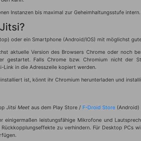
nen Instanzen bis maximal zur Geheimhaltungsstufe intern.
itsi?
top) oder ein Smartphone (Android/IOS) mit möglichst gute
hst aktuelle Version des Browsers Chrome oder noch besse
ser gestartet. Falls Chrome bzw. Chromium nicht der S
-Link in die Adresszeile kopiert werden.
stalliert ist, könnt ihr Chromium herunterladen und installi
App
Jitsi Meet
aus dem Play Store /
F-Droid Store
(Android) 
 einigermaßen leistungsfähige Mikrofone und Lautspreche
ückkopplungseffekte zu verhindern. Für Desktop PCs wir
rfügen.