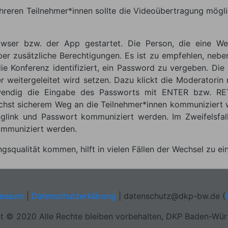
hreren Teilnehmer*innen sollte die Videoübertragung mögli
wser bzw. der App gestartet. Die Person, die eine Web
er zusätzliche Berechtigungen. Es ist zu empfehlen, nebe
e Konferenz identifiziert, ein Password zu vergeben. Die 
r weitergeleitet wird setzen. Dazu klickt die Moderatori
twendig die Eingabe des Passworts mit ENTER bzw. RE
ichst sicherem Weg an die Teilnehmer*innen kommuniziert
glink und Passwort kommuniziert werden. Im Zweifelsfall
ommuniziert werden.
gsqualität kommen, hilft in vielen Fällen der Wechsel zu ei
ressum
|
Datenschutzerklärung
|
ed.wb-pkd@ztuhcsnetad
(
t © 2020 Alle Rechte bleiben vorbehalten, DKP Baden-Wü